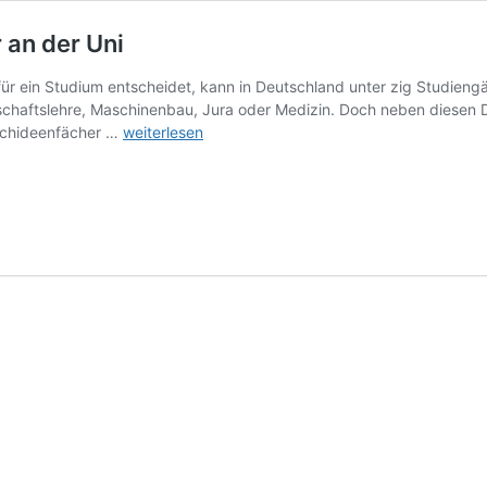
 an der Uni
für ein Studium entscheidet, kann in Deutschland unter zig Studieng
tschaftslehre, Maschinenbau, Jura oder Medizin. Doch neben diesen
Seltene
Orchideenfächer …
weiterlesen
Studiengänge:
Orchideenfächer
an
der
Uni