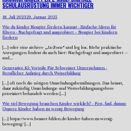
SCHULAUSRÜSTUNG IMMER WICHTIGER
18. Juli 2023
29. Januar 2025
Wie du Kinder Neugier fördern kannst - Einfache Ideen für
Eltern
-
Nachgefragt und ausprobiert – Neugier bei Kindern
fördern
[…] oder eine sichere „Ja‑Zone“ und leg los. Mehr praktische
Anregungen findest du auch hier: Nachgefragt und ausprobiert —
und…
Generative KI: Vorteile Für Schweizer Unternehmen
-
Beruflicher Aufstieg durch Weiterbildung
[…] oft noch die nötigen Umschulungsbemühungen. Das heisst,
dass zukünftig Umschulungs- und Weiterbildungsangebote
priorisiert behandelt werden […]
Wie viel Bewegung brauchen Kinder wirklich?
-
Fett, faul, dumm:
Unsere Kinder haben zu wenig Bewegung
[…] https://www.besser-bilden.de/kinder-haben-zu-wenig-
bewegung/ […]