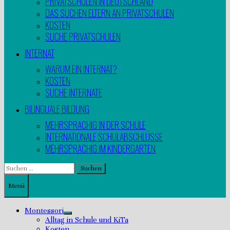
PRIVATSCHULEN IN DEUTSCHLAND
DAS SUCHEN ELTERN AN PRIVATSCHULEN
KOSTEN
SUCHE PRIVATSCHULEN
INTERNAT
WARUM EIN INTERNAT?
KOSTEN
SUCHE INTERNATE
BILINGUALE BILDUNG
MEHRSPRACHIG IN DER SCHULE
INTERNATIONALE SCHULABSCHLÜSSE
MEHRSPRACHIG IM KINDERGARTEN
Suchen
nach:
Menü
Montessori
Untermenü
Alltag in Schule und KiTa
anzeigen
Kosten