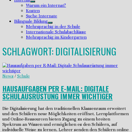
Internat
Untermenü
Warum ein Internat?
anzeigen
Kosten
Suche Internate
Bilinguale Bildung
Untermenü
Mehrsprachig in der Schule
anzeigen
Internationale Schulabschlüsse
Mehrsprachig im Kindergarten
SCHLAGWORT:
DIGITALISIERUNG
News
/
Schule
HAUSAUFGABEN PER E-MAIL: DIGITALE
SCHULAUSRÜSTUNG IMMER WICHTIGER
Die Digitalisierung hat den traditionellen Klassenraum erweitert
und den Schülern neue Möglichkeiten eröffnet. Lernplattformen
und Online-Ressourcen bieten Zugang zu einem breiten
Spektrum an Wissen und ermöglichen es den Schülern, auf
individuelle Weise zu lernen. Lehrer senden den Schülern online