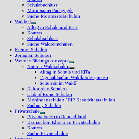
Schulabschluss
Montessori-Pädagogik
Suche Montessorischulen
Waldorf
Untermenü
Alltag in Schule und KiTa
anzeigen
Kosten
Schulabschluss
Suche Waldorfschulen
Freinet Schulen
Jenaplan Schulen
Weitere Bildungskonzepte
Untermenü
Natur- / Waldschulen
anzeigen
Untermenü
Alltag in Schule und KiTa
anzeigen
Tagesablauf im Waldkindergarten
Schulreif im Wald?
Daltonplan Schulen
Club of Rome Schulen
Mehlhornschulen / BIP Kreativitätsschulen
Sudbury Schulen
Privatschule
Untermenü
Privatschulen in Deutschland
anzeigen
Das suchen Eltern an Privatschulen
Kosten
Suche Privatschulen