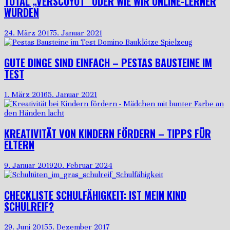
TOTAL „VERSCOYOT“ ODER WIE WIR ONLINE-LERNER
WURDEN
24. März 2017
5. Januar 2021
GUTE DINGE SIND EINFACH – PESTAS BAUSTEINE IM
TEST
1. März 2016
5. Januar 2021
KREATIVITÄT VON KINDERN FÖRDERN – TIPPS FÜR
ELTERN
9. Januar 2019
20. Februar 2024
CHECKLISTE SCHULFÄHIGKEIT: IST MEIN KIND
SCHULREIF?
29. Juni 2015
5. Dezember 2017