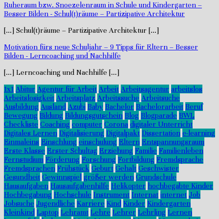
Ruheraum bzw. Snoezelenraum in Schule und Kindergarten –
Besser Bilden
-
Schul(t)räume – Partizipative Architektur
[…] Schul(t)räume – Partizipative Architektur […]
Motivation fürs neue Schuljahr – 9 Tipps für Eltern – Besser
Bilden
-
Lerncoaching und Nachhilfe
[…] Lerncoaching und Nachhilfe […]
1x1
Abitur
Agentur für Arbeit
Arbeit
Arbeitsagentur
arbeitslos
Arbeitslosigkeit
Arbeitsplatz
Arbeitssuche
Arbeitsuche
Ausbildung
Ausland
Azubi
Baby
Bachelor
Bachelorarbeit
Beruf
Bewegung
Bildung
Bildungsgutschein
Blog
Blogparade
BWL
Checkliste
Coaching
computer
Corona
digitaler Unterricht
Digitales Lernen
Digitalisierung
Digitalpakt
Dissertation
e-learning
Einmaleins
Einschlung
einschulung
Eltern
Entspannungsraum
Erste Klasse
Erster Schultag
Erziehung
Familie
Familienleben
Fernstudium
Förderung
Forschung
Fortbildung
Fremdsprache
Fremdsprachen
Frühstück
Geburt
Gehalt
Geschwister
Gesundheit
Gewinnspiel
größer werden
Grundschule
Hausaufgaben
Hausaufgabenhilfe
Helikopter
hochbegabte Kinder
Hochbegabung
Hochschule
Instrument
Internat
internet
Job
Jobsuche
Jugendliche
Karriere
Kind
Kinder
Kindergarten
Kleinkind
Laptop
Lehramt
Lehre
Lehrer
Lehrling
Lernen