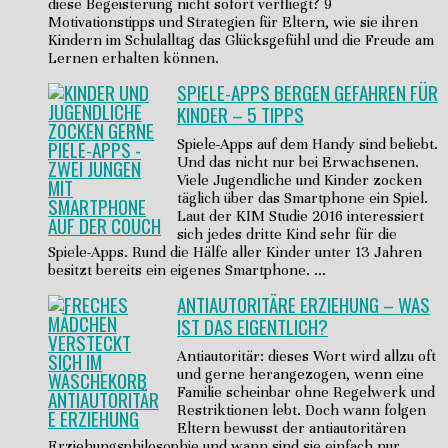
diese Begeisterung nicht sofort verfliegt? 9
Motivationstipps und Strategien für Eltern, wie sie ihren
Kindern im Schulalltag das Glücksgefühl und die Freude am
Lernen erhalten können.
SPIELE-APPS BERGEN GEFAHREN FÜR
KINDER – 5 TIPPS
Spiele-Apps auf dem Handy sind beliebt.
Und das nicht nur bei Erwachsenen.
Viele Jugendliche und Kinder zocken
täglich über das Smartphone ein Spiel.
Laut der KIM Studie 2016 interessiert
sich jedes dritte Kind sehr für die
Spiele-Apps. Rund die Hälfe aller Kinder unter 13 Jahren
besitzt bereits ein eigenes Smartphone. …
ANTIAUTORITÄRE ERZIEHUNG – WAS
IST DAS EIGENTLICH?
Antiautoritär: dieses Wort wird allzu oft
und gerne herangezogen, wenn eine
Familie scheinbar ohne Regelwerk und
Restriktionen lebt. Doch wann folgen
Eltern bewusst der antiautoritären
Erziehungsphilosophie und wann sind sie einfach nur