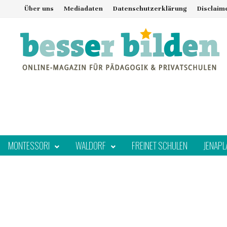
Zum
Über uns
Mediadaten
Datenschutzerklärung
Disclaim
Inhalt
springen
MONTESSORI
WALDORF
FREINET SCHULEN
JENAPL