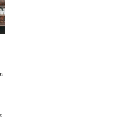
on
he