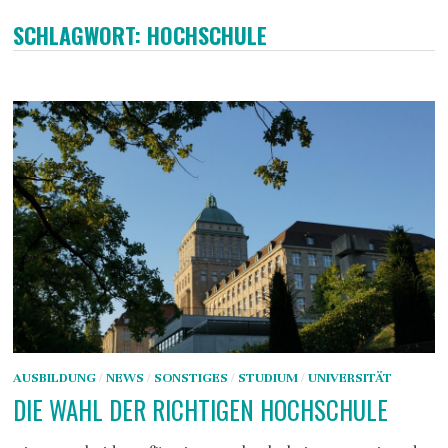
SCHLAGWORT:
HOCHSCHULE
AUSBILDUNG
/
NEWS
/
SONSTIGES
/
STUDIUM
/
UNIVERSITÄT
DIE WAHL DER RICHTIGEN HOCHSCHULE