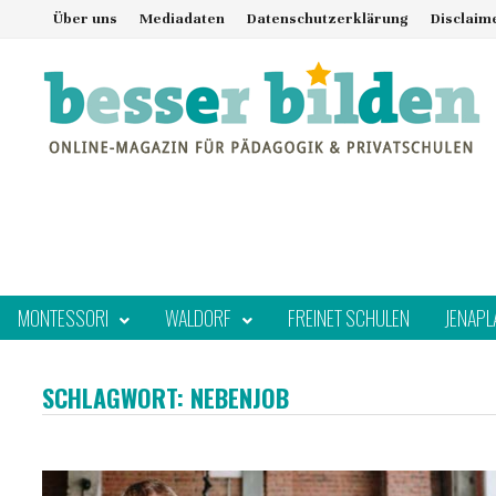
Zum
Über uns
Mediadaten
Datenschutzerklärung
Disclaim
Inhalt
springen
MONTESSORI
WALDORF
FREINET SCHULEN
JENAPL
SCHLAGWORT:
NEBENJOB