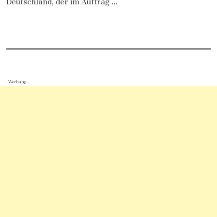
Deutschland, der im Auftrag …
- Werbung -