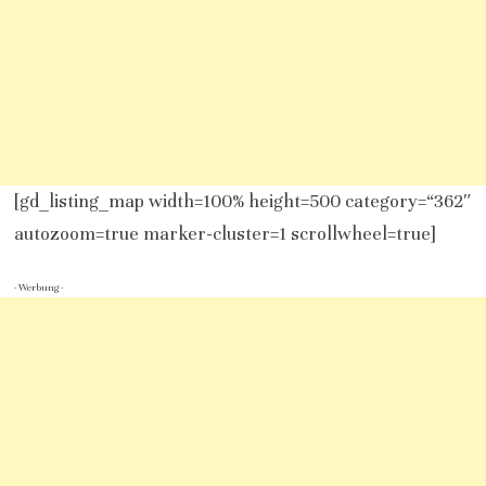
[gd_listing_map width=100% height=500 category=“362″
autozoom=true marker-cluster=1 scrollwheel=true]
- Werbung -