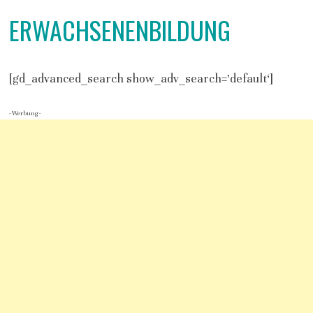
ERWACHSENENBILDUNG
[gd_advanced_search show_adv_search=’default‘]
- Werbung -